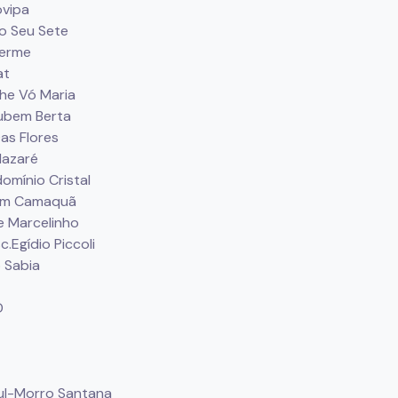
ovipa
o Seu Sete
herme
at
he Vó Maria
Rubem Berta
as Flores
Nazaré
mínio Cristal
dim Camaquã
e Marcelinho
.Egídio Piccoli
 Sabia
D
ul-Morro Santana