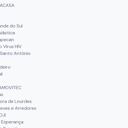
- ACASA
ande do Sul
siástica
apecan
o Vírus HIV
 Santo Antônio
deiro
al
- AMOVITEC
as
ora de Lourdes
Neves e Arredores
OJI
a Esperança