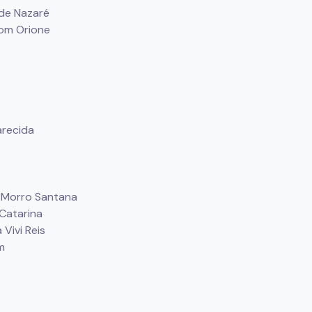
 de Nazaré
Dom Orione
arecida
 Morro Santana
 Catarina
Vivi Reis
m