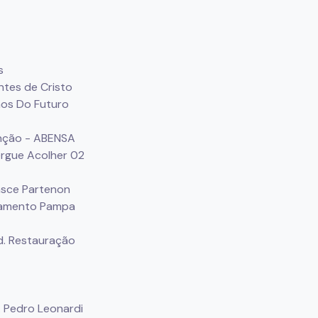
s
ntes de Cristo
ãos Do Futuro
nção - ABENSA
ergue Acolher 02
rasce Partenon
oteamento Pampa
Ed. Restauração
. Pedro Leonardi