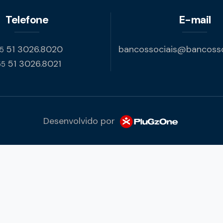
Telefone
E-mail
51 3026.8020
bancossociais@bancossoc
5
51 3026.8021
55
Desenvolvido por